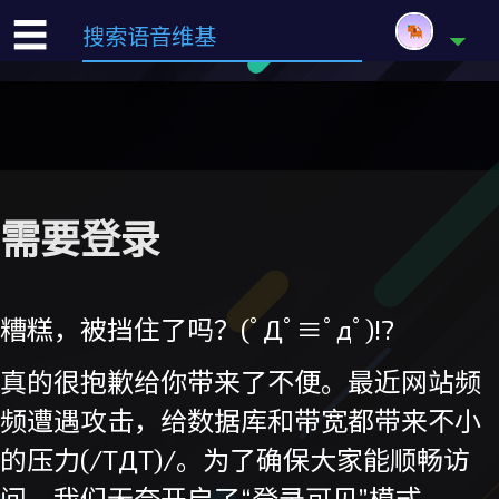
☰
需要登录
糟糕，被挡住了吗？(ﾟДﾟ≡ﾟдﾟ)!?
真的很抱歉给你带来了不便。最近网站频
频遭遇攻击，给数据库和带宽都带来不小
的压力(/TДT)/。为了确保大家能顺畅访
问，我们无奈开启了“登录可见”模式。