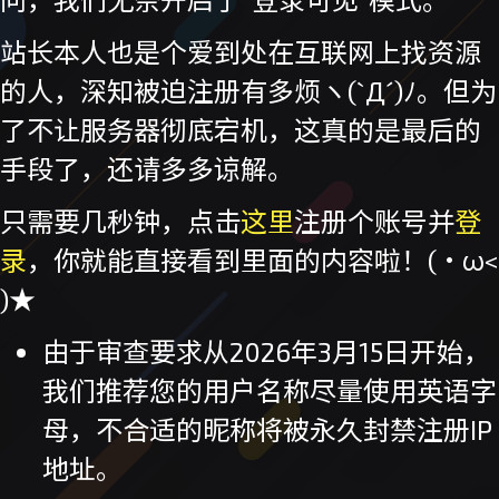
站长本人也是个爱到处在互联网上找资源
的人，深知被迫注册有多烦ヽ(`Д´)ﾉ。但为
了不让服务器彻底宕机，这真的是最后的
手段了，还请多多谅解。
只需要几秒钟，点击
这里
注册个账号并
登
录
，你就能直接看到里面的内容啦！(・ω<
)★
由于审查要求从2026年3月15日开始，
我们推荐您的用户名称尽量使用英语字
母，不合适的昵称将被永久封禁注册IP
地址。